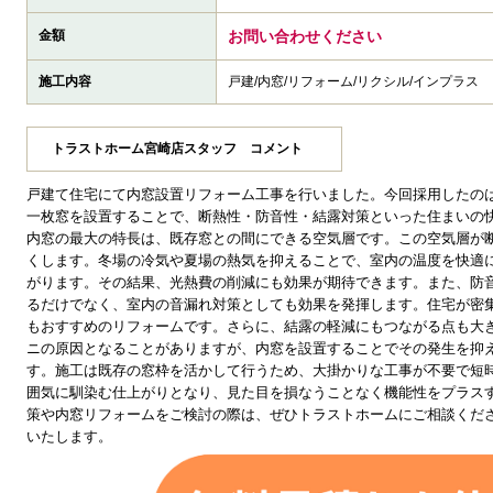
金額
お問い合わせください
施工内容
戸建/内窓/リフォーム/リクシル/インプラス
トラストホーム宮崎店スタッフ コメント
戸建て住宅にて内窓設置リフォーム工事を行いました。今回採用したのは、
一枚窓を設置することで、断熱性・防音性・結露対策といった住まいの
内窓の最大の特長は、既存窓との間にできる空気層です。この空気層が
くします。冬場の冷気や夏場の熱気を抑えることで、室内の温度を快適
がります。その結果、光熱費の削減にも効果が期待できます。また、防
るだけでなく、室内の音漏れ対策としても効果を発揮します。住宅が密
もおすすめのリフォームです。さらに、結露の軽減にもつながる点も大
ニの原因となることがありますが、内窓を設置することでその発生を抑
す。施工は既存の窓枠を活かして行うため、大掛かりな工事が不要で短
囲気に馴染む仕上がりとなり、見た目を損なうことなく機能性をプラス
策や内窓リフォームをご検討の際は、ぜひトラストホームにご相談くだ
いたします。