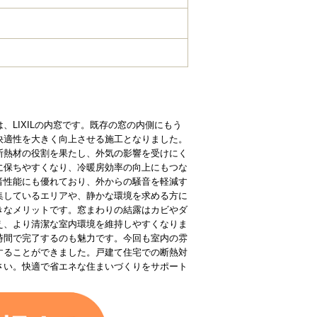
LIXILの内窓です。既存の窓の内側にもう
快適性を大きく向上させる施工となりました。
断熱材の役割を果たし、外気の影響を受けにく
に保ちやすくなり、冷暖房効率の向上にもつな
音性能にも優れており、外からの騒音を軽減す
集しているエリアや、静かな環境を求める方に
きなメリットです。窓まわりの結露はカビやダ
え、より清潔な室内環境を維持しやすくなりま
時間で完了するのも魅力です。今回も室内の雰
することができました。戸建て住宅での断熱対
さい。快適で省エネな住まいづくりをサポート