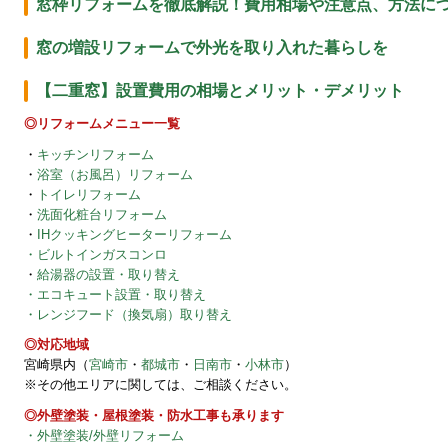
窓枠リフォームを徹底解説！費用相場や注意点、方法に
窓の増設リフォームで外光を取り入れた暮らしを
【二重窓】設置費用の相場とメリット・デメリット
◎リフォームメニュー一覧
・
キッチンリフォーム
・
浴室（お風呂）リフォーム
・
トイレリフォーム
・
洗面化粧台リフォーム
・
IHクッキングヒーターリフォーム
・ビルトインガスコンロ
・
給湯器の設置・取り替え
・エコキュート設置・取り替え
・レンジフード（換気扇）取り替え
◎対応地域
宮崎県内（
宮崎市
・
都城市
・
日南市
・
小林市
）
※その他エリアに関しては、ご相談ください。
◎外壁塗装・屋根塗装・防水工事も承ります
・外壁塗装/外壁リフォーム