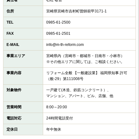
住所
宮崎県宮崎市吉村町曽師前甲3171-1
TEL
0985-61-2500
FAX
0985-61-2501
E-MAIL
info@m-th-reform.com
事業エリア
宮崎県内（宮崎市・都城市・日南市・小林市）
※その他エリアに関しては、ご相談ください。
事業内容
リフォーム全般 【一般建設業】 福岡県知事 許可
（般-29）第111008号
対象物件
一戸建て(木造、鉄筋コンクリート）、
マンション、アパート、ビル、店舗、他
営業時間
8:00～20:00
電話対応
24時間電話受付
定休日
年中無休