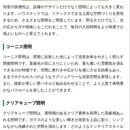
浴室の快適性は、設備やデザインだけでなく照明によっても大きく変わ
ります。ハウステックでは、リラックスできる上質な空間づくりを実現
するため、さまざまな照明をご用意しています。明るさだけでなく、光
の広がり方や色味にもこだわることで、毎日の入浴時間をより快適で心
地よいものへと変えてくれます。
コーニス照明
コーニス照明は、壁面に反射した光によって浴室全体をやさしく照らす
間接照明です。直接光が目に入りにくいため、落ち着いた雰囲気を演出
できるのが特徴です。空間に奥行きや広がりを感じさせる効果もあり、
まるでホテルやスパのようなラグジュアリーな浴室空間を実現します。
また、陰影が美しい壁パネルと組み合わせることで、より上質で表情豊
かなバスルームを楽しむことができます。
クリアキューブ照明
クリアキューブ照明は、透明感のあるクリア素材を採用した高級感あふ
れる照明です。ガラスのような美しい輝きが浴室を上品に彩り、シンプ
ルながら洗練された空間を演出します。どのようなインテリアスタイル