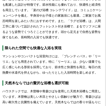
も配慮した設計が特徴です。節水性能にも優れており、快適性と経済性
を両立しています。「楽のび浴槽 コレンテワイド」は、コミュニケーシ
ョンベンチを備え、半身浴やお子様との家族浴にも最適。ご家族でお風
呂時間を楽しみたい方におすすめです。また、「ラグゼ浴槽」は、人間
工学に基づいて設計されたフットレスト付き浴槽で、まるでソファに座
るような姿勢でくつろぐことができます。頭から足元まで自然な姿勢を
保てるため、長時間の入浴でも快適です。
限られた空間でも快適な入浴を実現
マンションやコンパクトな浴室向けには、「プレンティバス」や「リー
リエ」なども用意されています。特に「リーリエ」は、少ない湯量でも
広く感じられる形状を採用しており、節水性と快適性を両立。毎日の光
熱費や水道代を抑えながら、ゆったりとした入浴時間を楽しめます。
天然木ならではの贅沢な浴槽も選択可能
ハウステックでは、木曽檜や青森ひばを使用した天然木浴槽もご用意し
ています。木曽檜は美しい木目とやさしい肌触りが魅力で、青森ひばは
高い耐久性と抗菌性を備えています。天然木ならではの香りや温もりに