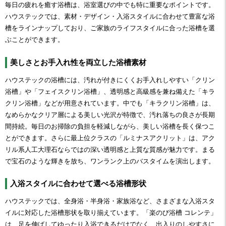
毎日の疲れを癒す浴槽は、浴室選びの中でも特に重要なポイントです。
ハウステックでは、素材・デザイン・入浴スタイルに合わせて豊富な浴
槽をラインナップしており、ご家族のライフスタイルに合った浴槽を選
ぶことができます。
美しさとお手入れ性を両立した浴槽素材
ハウステックの浴槽には、汚れが付きにくくお手入れしやすい「クリン
浴槽」や「フェイスクリン浴槽」、透明感と高級感を兼ね備えた「キラ
クリン浴槽」などが用意されています。中でも「キラクリン浴槽」は、
なめらかなクリア層による美しい光沢が特徴で、汚れ落ちの良さが長期
間持続。毎日のお掃除の負担を軽減しながら、美しい浴槽を長く保つこ
とができます。さらに最上位クラスの「ルミナスアクリット」は、アク
リル系人工大理石ならではの深い透明感と上質な質感が魅力です。まる
で宝石のような輝きを放ち、ワンランク上のバスタイムを演出します。
入浴スタイルに合わせて選べる浴槽形状
ハウステックでは、全身浴・半身浴・家族浴など、さまざまな入浴スタ
イルに対応した浴槽形状を取り揃えています。「楽のび浴槽 コレンテ」
は、足を伸ばしてゆったり入浴できるだけでなく、出入りのしやすさに