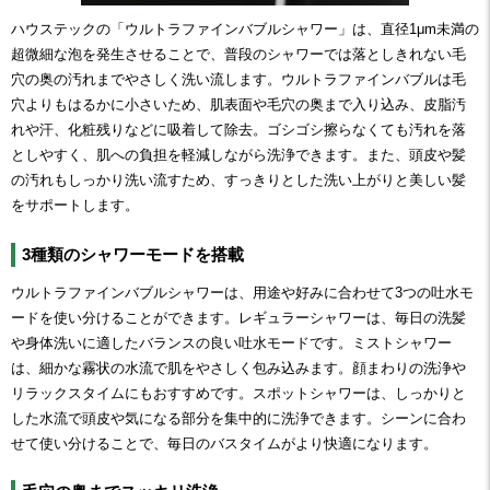
ハウステックの「ウルトラファインバブルシャワー」は、直径1μm未満の
超微細な泡を発生させることで、普段のシャワーでは落としきれない毛
穴の奥の汚れまでやさしく洗い流します。ウルトラファインバブルは毛
穴よりもはるかに小さいため、肌表面や毛穴の奥まで入り込み、皮脂汚
れや汗、化粧残りなどに吸着して除去。ゴシゴシ擦らなくても汚れを落
としやすく、肌への負担を軽減しながら洗浄できます。また、頭皮や髪
の汚れもしっかり洗い流すため、すっきりとした洗い上がりと美しい髪
をサポートします。
3種類のシャワーモードを搭載
ウルトラファインバブルシャワーは、用途や好みに合わせて3つの吐水モ
ードを使い分けることができます。レギュラーシャワーは、毎日の洗髪
や身体洗いに適したバランスの良い吐水モードです。ミストシャワー
は、細かな霧状の水流で肌をやさしく包み込みます。顔まわりの洗浄や
リラックスタイムにもおすすめです。スポットシャワーは、しっかりと
した水流で頭皮や気になる部分を集中的に洗浄できます。シーンに合わ
せて使い分けることで、毎日のバスタイムがより快適になります。