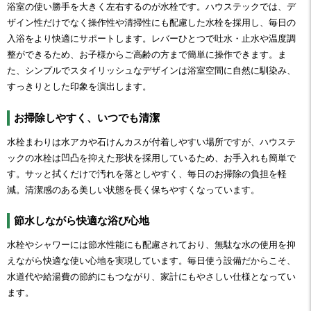
浴室の使い勝手を大きく左右するのが水栓です。ハウステックでは、デ
ザイン性だけでなく操作性や清掃性にも配慮した水栓を採用し、毎日の
入浴をより快適にサポートします。レバーひとつで吐水・止水や温度調
整ができるため、お子様からご高齢の方まで簡単に操作できます。ま
た、シンプルでスタイリッシュなデザインは浴室空間に自然に馴染み、
すっきりとした印象を演出します。
お掃除しやすく、いつでも清潔
水栓まわりは水アカや石けんカスが付着しやすい場所ですが、ハウステ
ックの水栓は凹凸を抑えた形状を採用しているため、お手入れも簡単で
す。サッと拭くだけで汚れを落としやすく、毎日のお掃除の負担を軽
減。清潔感のある美しい状態を長く保ちやすくなっています。
節水しながら快適な浴び心地
水栓やシャワーには節水性能にも配慮されており、無駄な水の使用を抑
えながら快適な使い心地を実現しています。毎日使う設備だからこそ、
水道代や給湯費の節約にもつながり、家計にもやさしい仕様となってい
ます。