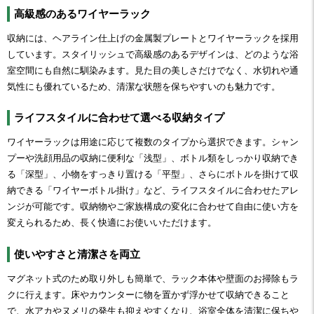
高級感のあるワイヤーラック
収納には、ヘアライン仕上げの金属製プレートとワイヤーラックを採用
しています。スタイリッシュで高級感のあるデザインは、どのような浴
室空間にも自然に馴染みます。見た目の美しさだけでなく、水切れや通
気性にも優れているため、清潔な状態を保ちやすいのも魅力です。
ライフスタイルに合わせて選べる収納タイプ
ワイヤーラックは用途に応じて複数のタイプから選択できます。シャン
プーや洗顔用品の収納に便利な「浅型」、ボトル類をしっかり収納でき
る「深型」、小物をすっきり置ける「平型」、さらにボトルを掛けて収
納できる「ワイヤーボトル掛け」など、ライフスタイルに合わせたアレ
ンジが可能です。収納物やご家族構成の変化に合わせて自由に使い方を
変えられるため、長く快適にお使いいただけます。
使いやすさと清潔さを両立
マグネット式のため取り外しも簡単で、ラック本体や壁面のお掃除もラ
クに行えます。床やカウンターに物を置かず浮かせて収納できること
で、水アカやヌメリの発生も抑えやすくなり、浴室全体を清潔に保ちや