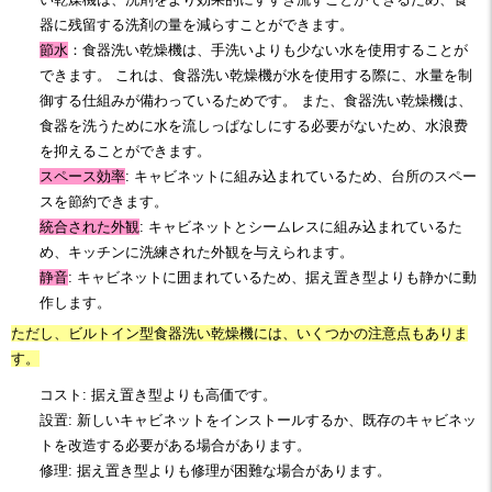
器に残留する洗剤の量を減ら
すことができます。
節水
：食器洗い乾燥機は、手洗いよりも少ない水を使用
すること
が
できます。 これは、食器洗い乾燥機が水を使用する際に、水量を制
御する仕組みが備わっているためです。 また、
食器洗い乾燥機は、
食器を洗うために水を流しっぱなしにする必要がないため、
水浪费
を抑えることができます。
スペース効率
: キャビネットに組み込まれているため、台所のスペー
スを節約できます。
統合された外観
: キャビネットとシームレスに組み込まれているた
め、キッチンに洗練された外観を与えられます。
静音
: キャビネットに囲まれているため、据え置き型よりも静かに動
作します。
ただし、ビルトイン型食器洗い乾燥機には、いくつかの注意点もありま
す。
コスト: 据え置き型よりも高価です。
設置: 新しいキャビネットをインストールするか、既存のキャビネッ
トを改造する必要がある場合があります。
修理: 据え置き型よりも修理が困難な場合があります。