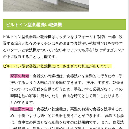
ビルトイン型食器洗い乾燥機
ビルトイン型食器洗い乾燥機はキッチンをリフォームする際に一緒に設
置する場合と既存のキッチンはそのままで食器洗い乾燥機だけを交換す
るパターンと
食洗機がついていないキッチンでも扉を1枚はずせばシンク
の下に設置することも可能です。
ビルトイン型食器洗い乾燥機には、さまざまな利点があります。
家事の時短
：食器洗い乾燥機は、食器洗いを自動的に行うため、手
洗いするよりも大幅に時間を節約できます。 洗浄、すすぎ、乾燥ま
でのすべての工程を自動で行うため、手洗いする必要がなく、その
時間を他の家事に費やしたり、自由な時間として過ごしたりするこ
とができます。
衛生面の向上
：
食器洗い乾燥機は、
高温のお湯で食器を洗浄するた
め、手洗いよりも衛生的に食器を洗うことができます。 高温のお湯
は、食中毒の原因となる細菌を殺すのに効果的です。 また、食器洗
い乾燥機は、洗剤をより効果的にすすぎ流すことができるため、
食