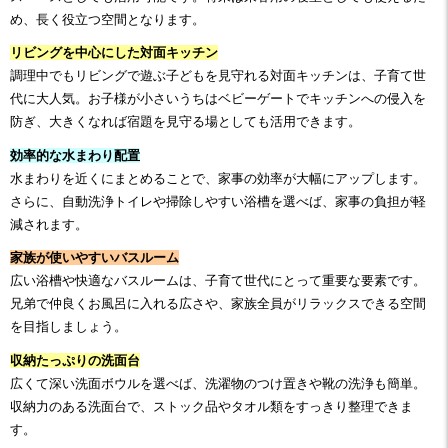
め、長く役立つ空間となります。
リビングを中心にした対面キッチン
調理中でもリビングで遊ぶ子どもを見守れる対面キッチンは、子育て世
代に大人気。お子様が小さいうちはベビーゲートでキッチンへの侵入を
防ぎ、大きくなれば宿題を見守る場としても活用できます。
効率的な水まわり配置
水まわりを近くにまとめることで、家事の効率が大幅にアップします。
さらに、自動洗浄トイレや掃除しやすい浴槽を選べば、家事の負担が軽
減されます。
家族が使いやすいバスルーム
広い浴槽や快適なバスルームは、子育て世代にとって重要な要素です。
兄弟で仲良くお風呂に入れる広さや、家族全員がリラックスできる空間
を目指しましょう。
収納たっぷりの洗面台
広くて深い洗面ボウルを選べば、洗濯物のつけ置きや靴の洗浄も簡単。
収納力のある洗面台で、ストック品やタオル類をすっきり整理できま
す。